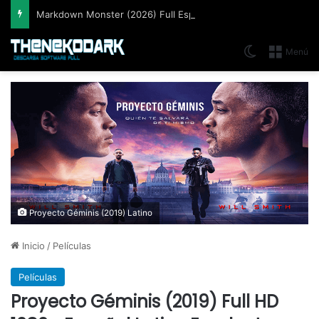
Markdown Monster (2026) Full Español [Mega]
Switch skin
Menú
Proyecto Géminis (2019) Latino
Inicio
/
Películas
Películas
Proyecto Géminis (2019) Full HD