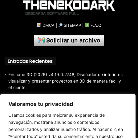
DMCA
|
SITEMAP
|
F.A.Q
Entradas Recientes:
Enscape 3D (2026) v4.19.0.2748, Diseñador de interiores
visualizar y presentar proyectos en 3D de manera fácil y
eficiente.
Markdown Monster (2026) Full Español [Mega]
Valoramos tu privacidad
EaseUS Partition Master Professional All Edition (2026)
v20.5.0 Build 202608010610, Crear y modificar particiones
Usamos cookies para mejorar su experiencia de
fácil y rápido
navegación, mostrarle anuncios o contenidos
personalizados y analizar nuestro tráfico. Al hacer clic en
EaseUS Todo Backup Home 2025 v16.3.1, Respaldo y
recuperación de archivos confiable
“Aceptar todo” usted da su consentimiento a nuestro uso