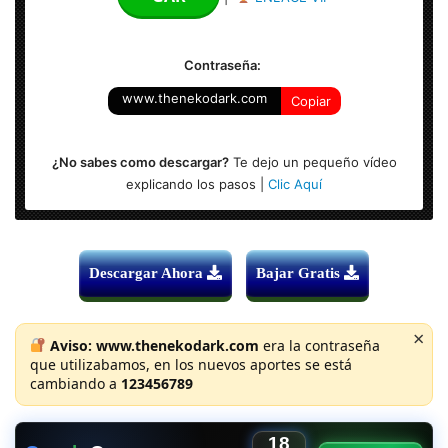
Formato: MKV – 1920×800
Contraseña:
www.thenekodark.com
Copiar
¿No sabes como descargar?
Te dejo un pequeño vídeo
explicando los pasos |
Clic Aquí
Descargar Ahora
Bajar Gratis
×
Aviso:
www.thenekodark.com
era la contraseña
que utilizabamos, en los nuevos aportes se está
cambiando a
123456789
18