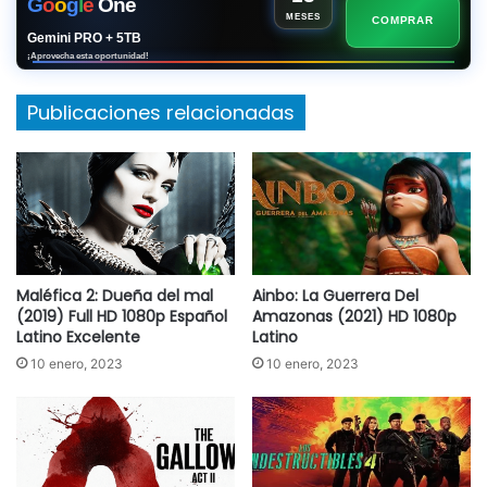
G
o
o
g
l
e
One
MESES
COMPRAR
Gemini PRO + 5TB
¡Aprovecha esta oportunidad!
Publicaciones relacionadas
Maléfica 2: Dueña del mal
Ainbo: La Guerrera Del
(2019) Full HD 1080p Español
Amazonas (2021) HD 1080p
Latino Excelente
Latino
10 enero, 2023
10 enero, 2023