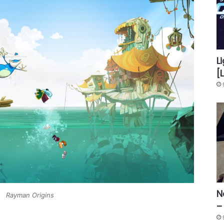
L
[
N
Rayman Origins
–