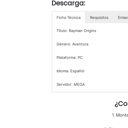
Descarga:
Ficha Técnica
Requisitos
Enlac
Título: Rayman Origins
Género: Aventura
Plataforma: PC
Idioma: Español
Servidor: MEGA
Sistema Operativo: Windows XP/Vista/7/
[membership level=»0, 2″] Enlaces dire
Rayman Or
[/membership] [membership level=»1″]
¿Co
Rayman Or
Procesador: Intel Pentium 1.8 Ghz
1. Mont
Tarjeta Gráfica: 128 MB