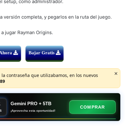
 el setup, como administrador.
henekodark.com
Copiar
Contraseña:
e 6800GT
ta versión completa, y pegarlos en la ruta del juego.
henekodark.com
Copiar
jo un pequeño vídeo explicando los pasos |
Clic Aquí
o a jugar Rayman Origins.
 Ahora
Bajar Gratis
×
 la contraseña que utilizabamos, en los nuevos
89
8
Gemini PRO + 5TB
COMPRAR
¡Aprovecha esta oportunidad!
S