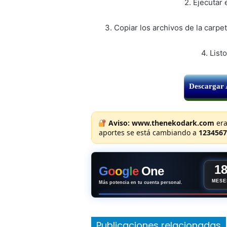
2. Ejecutar
www.t
DirectX®9 / Radeon X600XT or GeForc
3. Copiar los archivos de la carpe
www.t
Memoria Ram: 1 GB de RAM
¿No sabes como descargar?
Te de
4. List
Disco Duro: 3 GB libres
Descargar
[/membership]
Aviso:
www.thenekodark.com
era
aportes se está cambiando a
1234567
1
G
o
o
g
l
e
One
MESE
Más potencia en tu cuenta personal.
Publicaciones relacionadas