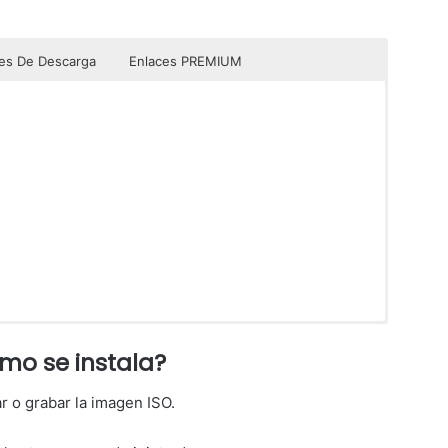
es De Descarga
Enlaces PREMIUM
8/8.1
ctos sin publicidad molesta, solo para Usuarios PREMIUM.
igins PC FULL Español MEGA
mo se instala?
igins PC FULL Español MEGA
¡DESCARGAR!
ar o grabar la imagen ISO.
¡DESCARGAR!
Contraseña: