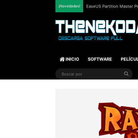
¡Novedades!
EaseUS Partition Master Pro
INICIO
SOFTWARE
PELÍCU
Bus
por