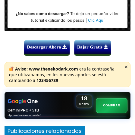
¿No sabes como descargar?
Te dejo un pequeño vídeo
tutorial explicando los pasos |
Clic Aquí
Descargar Ahora
Bajar Gratis
×
Aviso:
www.thenekodark.com
era la contraseña
que utilizabamos, en los nuevos aportes se está
cambiando a
123456789
18
G
o
o
g
l
e
One
MESES
COMPRAR
Gemini PRO + 5TB
¡Aprovecha esta oportunidad!
Publicaciones relacionadas