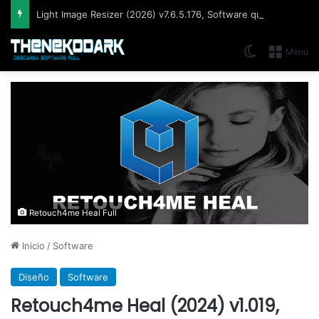
Light Image Resizer (2026) v7.6.5.176, Software que permite cambiar el tamaño de imágenes muy fácil y rápidamente
Switch skin
Menú
Retouch4me Heal Full
Inicio
/
Software
Diseño
Software
Retouch4me Heal (2024) v1.019,