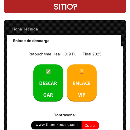
SITIO?
Ficha Técnica
Enlace de descarga
Nombre: Retouch4me Heal 1.019 Full
Retouch4me Heal 1.019 Full – Final 2025
Tamaño: 55 MB
Idioma: Multilenguaje (Español)
DESCAR
ENLACE
Activador: Incluido
GAR
VIP
|
Sistema Operativo: Windows (x64-bits)
Contraseña:
www.thenekodark.com
Copiar