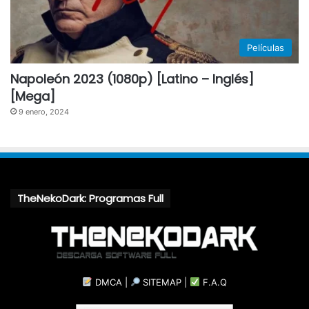
Películas
Napoleón 2023 (1080p) [Latino – Inglés]
[Mega]
9 enero, 2024
TheNekoDark: Programas Full
DMCA
|
SITEMAP
|
F.A.Q