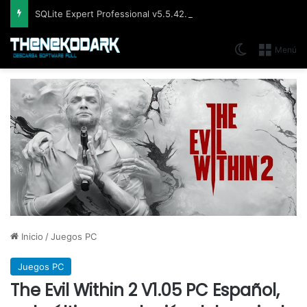
SQLite Expert Professional v5.5.42.658, Administra bases de datos de la manera más fácil y rápida
Switch skin
Menú
Inicio
/
Juegos PC
Juegos PC
The Evil Within 2 V1.05 PC Español,