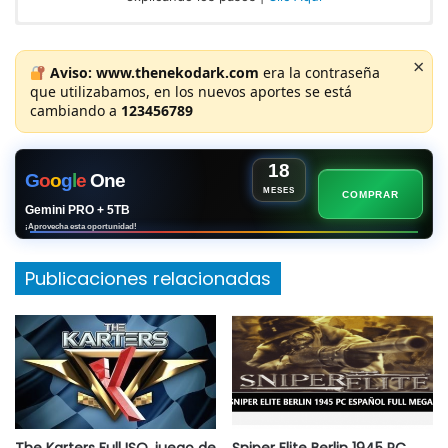
×
Aviso:
www.thenekodark.com
era la contraseña
que utilizabamos, en los nuevos aportes se está
cambiando a
123456789
18
G
o
o
g
l
e
One
MESES
COMPRAR
Gemini PRO + 5TB
¡Aprovecha esta oportunidad!
Publicaciones relacionadas
The Karters Full ISO, juego de
Sniper Elite Berlin 1945 PC