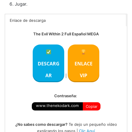
Jugar.
Enlace de descarga
The Evil Within 2 Full Español MEGA
DESCARG
ENLACE
AR
VIP
|
Contraseña:
www.thenekodark.com
Copiar
¿No sabes como descargar?
Te dejo un pequeño vídeo
explicando los pasos |
Clic Aquí