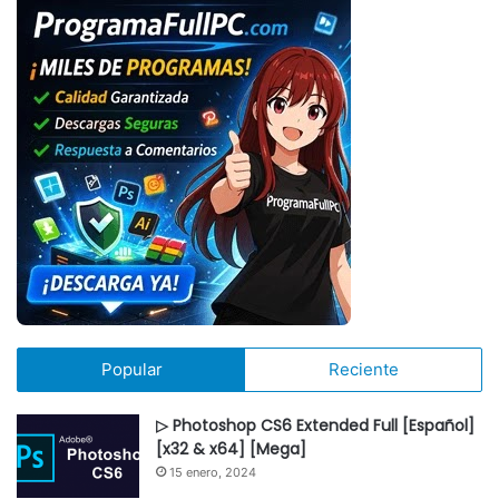
Popular
Reciente
▷ Photoshop CS6 Extended Full [Español]
[x32 & x64] [Mega]
15 enero, 2024