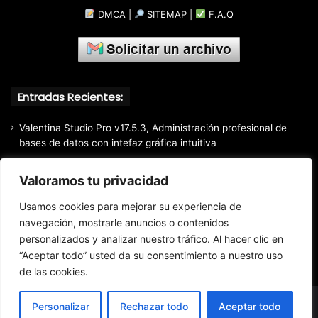
DMCA
|
SITEMAP
|
F.A.Q
Entradas Recientes:
Valentina Studio Pro v17.5.3, Administración profesional de
bases de datos con intefaz gráfica intuitiva
SQLite Expert Professional v5.5.42.658, Administra bases de
Valoramos tu privacidad
datos de la manera más fácil y rápida
Mozilla Firefox (2026) v153.0.3, Navegador web libre y de
Usamos cookies para mejorar su experiencia de
código abierto​ desarrollado por la Corporación Mozilla
navegación, mostrarle anuncios o contenidos
Total Audio Converter v6.1.0.305, Solución para convertir o
personalizados y analizar nuestro tráfico. Al hacer clic en
modificar todos los formatos de audio existentes
“Aceptar todo” usted da su consentimiento a nuestro uso
de las cookies.
Personalizar
Rechazar todo
Aceptar todo
© Copyright 2016 - 2026 Todos los derechos reservados.