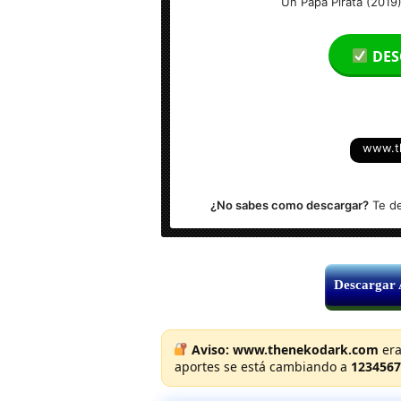
Un Papá Pirata (2019
Tamaño del archivo: 3.11 GB
DES
Calidad: HD 1080p Excelente
Audio: Español Latino
www.t
Formato: MKV – 1920×800
¿No sabes como descargar?
Te de
Descargar
Aviso:
www.thenekodark.com
era
aportes se está cambiando a
1234567