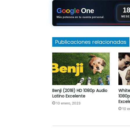
1
G
o
o
g
l
e
One
MESE
Más potencia en tu cuenta personal.
Publicaciones relacionadas
Benji (2018) HD 1080p Audio
White
Latino Excelente
1080p
Excel
10 enero, 2023
10 e