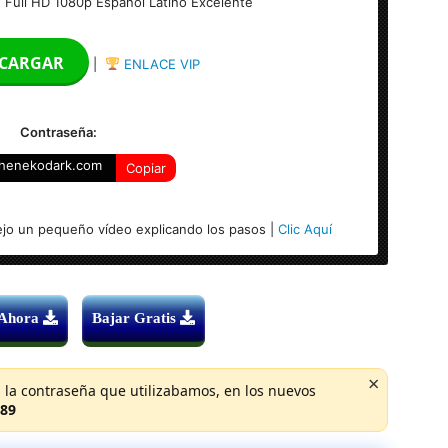
) Full HD 1080p Español Latino Excelente
CARGAR
|
ENLACE VIP
Contraseña:
henekodark.com
Copiar
jo un pequeño vídeo explicando los pasos |
Clic Aquí
 Ahora
Bajar Gratis
×
 la contraseña que utilizabamos, en los nuevos
89