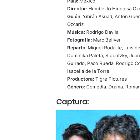
País:
México
Director:
Humberto Hinojosa Ozc
Guión:
Yibrán Asuad, Anton Goe
Ozcariz
Música:
Rodrigo Dávila
Fotografía:
Marc Bellver
Reparto:
Miguel Rodarte, Luis d
Dominika Paleta, Slobotzky, Juan
Guirado, Paco Rueda, Rodrigo Co
Isabella de la Torre
Productora:
Tigre Pictures
Género:
Comedia. Drama. Romanc
Captura: