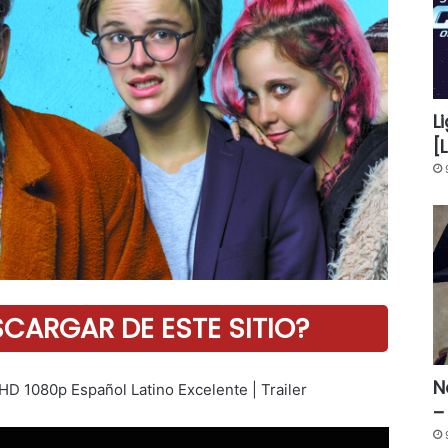
L
[
ARGAR DE ESTE SITIO?
N
 HD 1080p Español Latino Excelente | Trailer
–