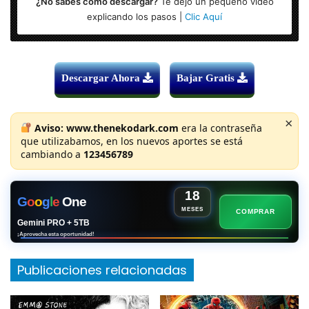
¿No sabes como descargar?
Te dejo un pequeño vídeo
explicando los pasos |
Clic Aquí
Descargar Ahora
Bajar Gratis
×
Aviso:
www.thenekodark.com
era la contraseña
que utilizabamos, en los nuevos aportes se está
cambiando a
123456789
18
G
o
o
g
l
e
One
MESES
COMPRAR
Gemini PRO + 5TB
¡Aprovecha esta oportunidad!
Publicaciones relacionadas