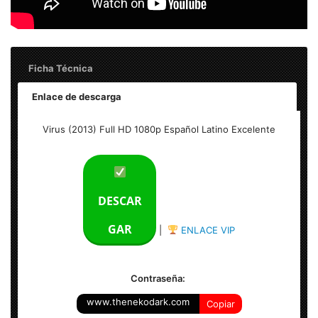
Ficha Técnica
Enlace de descarga
Virus (2013) Full HD 1080p Español Latino Excelente
Virus (2013) Full HD 1080p Español Latino Excelente
Tamaño del archivo: 4.70 GB
Calidad: HD 1080p Excelente
DESCAR
Audio: Español Latino
GAR
|
ENLACE VIP
Formato: MKV – 1920×800
Contraseña:
www.thenekodark.com
Copiar