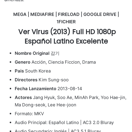
MEGA | MEDIAFIRE | FIRELOAD | GOOGLE DRIVE |
1FICHIER
Ver Virus (2013) Full HD 1080p
Español Latino Excelente
Nombre Original
감기
Genero
Acción, Ciencia Ficcion, Drama
Pais
South Korea
Directores
Kim Sung-soo
Fecha Lanzamiento
2013-08-14
Actores
Jang Hyuk, Soo Ae, MinAh Park, Yoo Hae-jin,
Ma Dong-seok, Lee Hee-joon
Formato: MKV
Audio Principal: Español Latino | AC3 2.0 Bluray
Audio Secundario: Inglés | AC3 5.1 Bluray