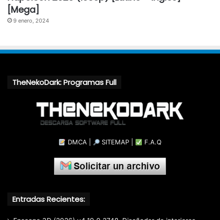
[Mega]
9 enero, 2024
TheNekoDark: Programas Full
DMCA
|
SITEMAP
|
F.A.Q
Entradas Recientes: