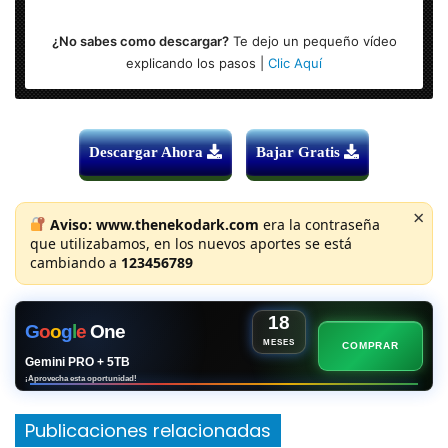
¿No sabes como descargar?
Te dejo un pequeño vídeo
explicando los pasos |
Clic Aquí
Descargar Ahora
Bajar Gratis
×
Aviso:
www.thenekodark.com
era la contraseña
que utilizabamos, en los nuevos aportes se está
cambiando a
123456789
18
G
o
o
g
l
e
One
MESES
COMPRAR
Gemini PRO + 5TB
¡Aprovecha esta oportunidad!
Publicaciones relacionadas