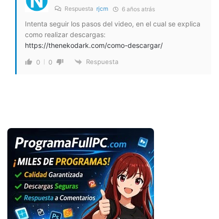
Respuesta
rjcm
6 años atrás
Intenta seguir los pasos del video, en el cual se explica
como realizar descargas:
https://thenekodark.com/como-descargar/
Respuesta
0
0