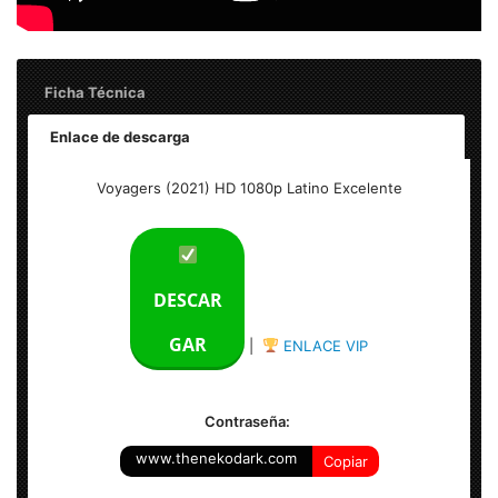
Ficha Técnica
Enlace de descarga
Voyagers (2021) HD 1080p Latino Excelente
Voyagers (2021) HD 1080p Latino Excelente
Tamaño del archivo: 2.40 GB
Calidad: HD 1080p 1920 x 800
DESCAR
Audio: Español Latino AC3 5.1
GAR
|
ENLACE VIP
Subtítulos: Español y Ingles
Contraseña:
Formato: MKV
www.thenekodark.com
Copiar