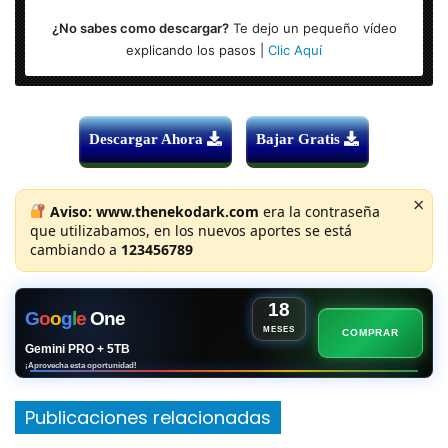
¿No sabes como descargar?
Te dejo un pequeño vídeo
explicando los pasos |
Clic Aquí
Descargar Ahora
Bajar Gratis
×
Aviso:
www.thenekodark.com
era la contraseña
que utilizabamos, en los nuevos aportes se está
cambiando a
123456789
18
G
o
o
g
l
e
One
MESES
COMPRAR
Gemini PRO + 5TB
¡Aprovecha esta oportunidad!
Publicaciones relacionadas