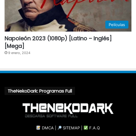
Películas
Napoleón 2023 (1080p) [Latino – Inglés]
[Mega]
9 enero, 2024
TheNekoDark: Programas Full
DMCA
|
SITEMAP
|
F.A.Q