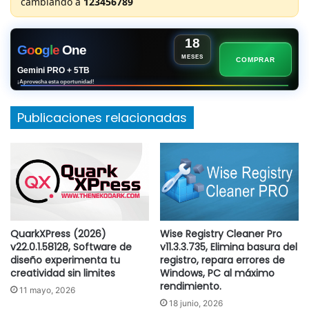
cambiando a
123456789
18
G
o
o
g
l
e
One
MESES
COMPRAR
Gemini PRO + 5TB
¡Aprovecha esta oportunidad!
Publicaciones relacionadas
QuarkXPress (2026)
Wise Registry Cleaner Pro
v22.0.1.58128, Software de
v11.3.3.735, Elimina basura del
diseño experimenta tu
registro, repara errores de
creatividad sin limites
Windows, PC al máximo
rendimiento.
11 mayo, 2026
18 junio, 2026