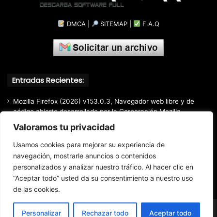
DMCA
|
SITEMAP
|
F.A.Q
Entradas Recientes:
Mozilla Firefox (2026) v153.0.3, Navegador web libre y de
código abierto​ desarrollado por la Corporación Mozilla
Valoramos tu privacidad
Total Audio Converter v6.1.0.305, Solución para convertir o
modificar todos los formatos de audio existentes
Usamos cookies para mejorar su experiencia de
Markdown Monster (2026) Full Español [Mega]
navegación, mostrarle anuncios o contenidos
personalizados y analizar nuestro tráfico. Al hacer clic en
Advanced Renamer Commercial (2026) 4.24, Extracción de
información de archivos multimedia fácil y rápido.
“Aceptar todo” usted da su consentimiento a nuestro uso
de las cookies.
Personalizar
Rechazar todo
Aceptar todo
© Copyright 2016 - 2026 Todos los derechos reservados.