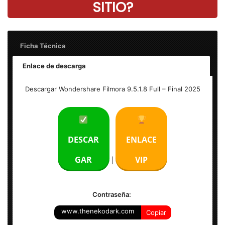
SITIO?
Ficha Técnica
Enlace de descarga
Nombre: Wondershare Filmora 9.5.1.8 Full
Descargar Wondershare Filmora 9.5.1.8 Full – Final 2025
Tamaño: 302 MB
Idioma: Multilenguaje (Español)
DESCAR
ENLACE
Activador: versión completa + Licencia
GAR
VIP
|
Sistema Operativo: Windows (x86 & x64-bits)
Contraseña:
www.thenekodark.com
Copiar