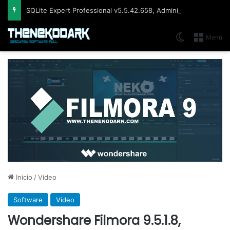
SQLite Expert Professional v5.5.42.658, Administra bases de datos de la manera más fácil y rápida
Switch skin
Menú
Inicio
/
Vídeo
Software
Vídeo
Wondershare Filmora 9.5.1.8,