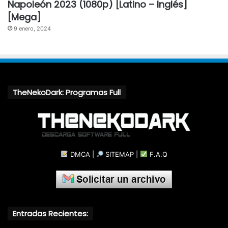
Napoleón 2023 (1080p) [Latino – Inglés]
[Mega]
9 enero, 2024
TheNekoDark: Programas Full
DMCA
|
SITEMAP
|
F.A.Q
Entradas Recientes: