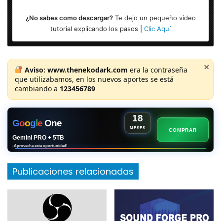
¿No sabes como descargar?
Te dejo un pequeño vídeo
tutorial explicando los pasos |
Clic Aquí
×
Aviso:
www.thenekodark.com
era la contraseña
que utilizabamos, en los nuevos aportes se está
cambiando a
123456789
18
G
o
o
g
l
e
One
MESES
COMPRAR
Gemini PRO + 5TB
¡Aprovecha esta oportunidad!
Publicaciones relacionadas