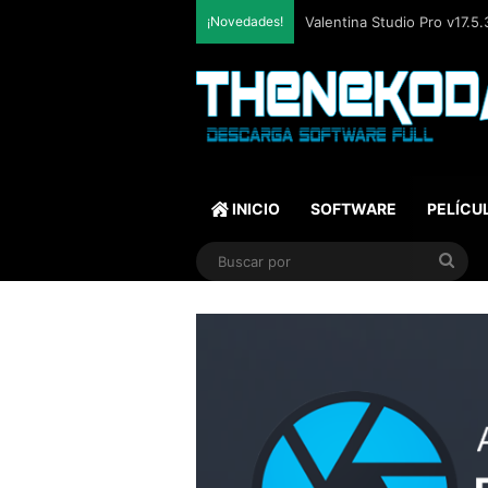
¡Novedades!
SQLite Expert Professional
INICIO
SOFTWARE
PELÍCU
Bus
por