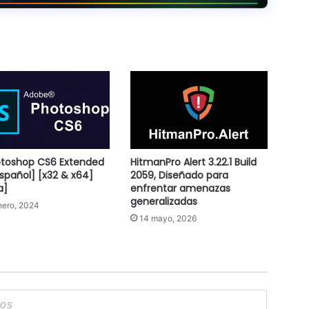
otoshop CS6 Extended
HitmanPro Alert 3.22.1 Build
[Español] [x32 & x64]
2059, Diseñado para
a]
enfrentar amenazas
generalizadas
nero, 2024
14 mayo, 2026