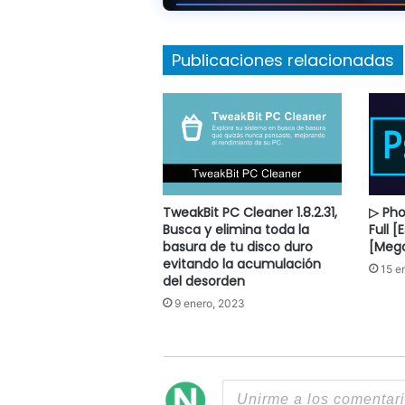
Publicaciones relacionadas
TweakBit PC Cleaner 1.8.2.31,
▷ Ph
Busca y elimina toda la
Full 
basura de tu disco duro
[Meg
evitando la acumulación
15 e
del desorden
9 enero, 2023