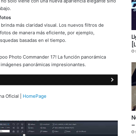
 solo viene con una nueva apariencia elegante sino
bajo.
fotos
nda más claridad visual. Los nuevos filtros de
 fotos de manera más eficiente, por ejemplo,
L
úsquedas basadas en el tiempo.
[
mpoo Photo Commander 17! La función panorámica
a imágenes panorámicas impresionantes.
na Oficial |
HomePage
N
–