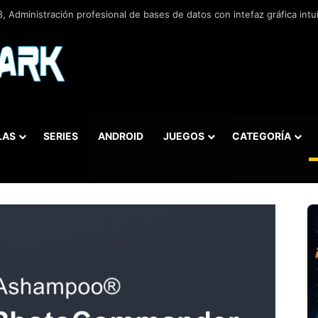
 v5.5.42.658, Administra bases de datos de la manera más fácil y rápida
LAS
SERIES
ANDROID
JUEGOS
CATEGORÍA
car