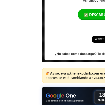
Ashampoo Phot
Idioma: Español (Multilenguaje)
DESCAR
Peso: 385 MB
Activador: Incl.
www.t
Sistema Operativo: Windows (x32 & x6
¿No sabes como descargar?
Te de
Aviso:
www.thenekodark.com
era
aportes se está cambiando a
1234567
1
G
o
o
g
l
e
One
MESE
Más potencia en tu cuenta personal.