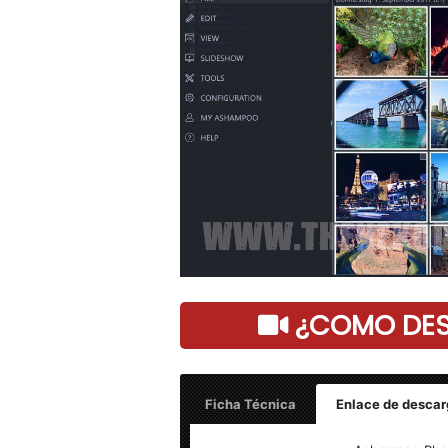
¿COMO DESC
Ficha Técnica
Enlace de descar
Ashampoo Photo Commander 19.0.5 – 