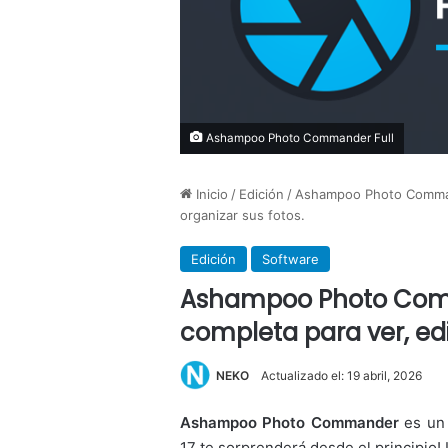
Ashampoo Photo Commander Full
Inicio
/
Edición
/
Ashampoo Photo Commande
organizar sus fotos.
Edición
Software
Ashampoo Photo Comma
completa para ver, edi
NEKO
Actualizado el: 19 abril, 2026
Ashampoo Photo Commander
es u
17 te sorprenderá desde el principio