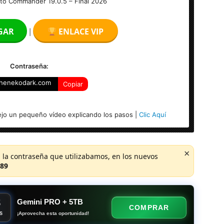
o Commander 19.0.5 – Final 2026
GAR
ENLACE VIP
|
Contraseña:
henekodark.com
Copiar
4-bits)
jo un pequeño vídeo explicando los pasos |
Clic Aquí
×
 la contraseña que utilizabamos, en los nuevos
89
8
Gemini PRO + 5TB
COMPRAR
¡Aprovecha esta oportunidad!
S