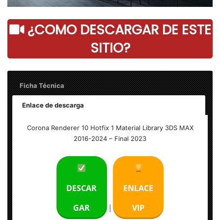
¿COMO DESCARGAR DE ESTE
SITIO?
Ficha Técnica
Enlace de descarga
Nombre: Corona Renderer 10 Full
Corona Renderer 10 Hotfix 1 Material Library 3DS MAX
2016-2024 – Final 2023
Tamaño: 5.80 GB
Idioma: Multilenguaje
DESCAR
ENLACE
Activador: Incluido
GAR
VIP
|
Sistema Operativo: Windows (x64-bits)