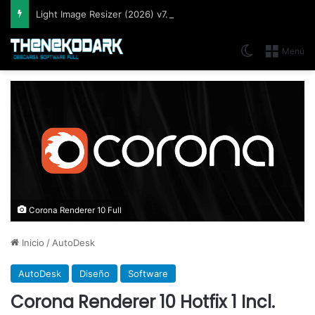
Light Image Resizer (2026) v7.6.5.176, Software que permite cambiar el tamaño de imágenes muy fácil y rápidamente
Switch skin
Menú
Corona Renderer 10 Full
Inicio
/
AutoDesk
AutoDesk
Diseño
Software
Corona Renderer 10 Hotfix 1 Incl.