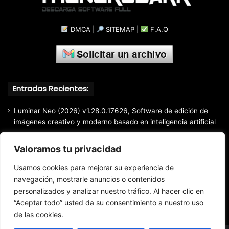
DMCA
|
SITEMAP
|
F.A.Q
Entradas Recientes:
Luminar Neo (2026) v1.28.0.17626, Software de edición de
imágenes creativo y moderno basado en inteligencia artificial
Light Image Resizer (2026) v7.6.5.176, Software que permite
Valoramos tu privacidad
cambiar el tamaño de imágenes muy fácil y rápidamente
Google Chrome (2026) v151.0.7922.109 Estable [Instalador
Usamos cookies para mejorar su experiencia de
Offline]
navegación, mostrarle anuncios o contenidos
EdrawMax (2026) v15.2.9.1577, Herramienta profesional de
personalizados y analizar nuestro tráfico. Al hacer clic en
diagramación todo en uno
“Aceptar todo” usted da su consentimiento a nuestro uso
de las cookies.