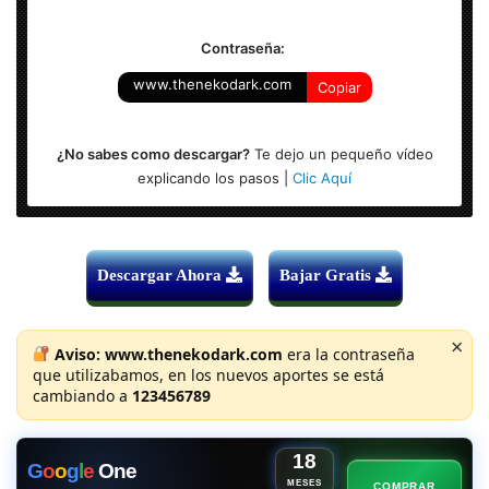
Contraseña:
www.thenekodark.com
Copiar
¿No sabes como descargar?
Te dejo un pequeño vídeo
explicando los pasos |
Clic Aquí
Descargar Ahora
Bajar Gratis
×
Aviso:
www.thenekodark.com
era la contraseña
que utilizabamos, en los nuevos aportes se está
cambiando a
123456789
18
G
o
o
g
l
e
One
MESES
COMPRAR