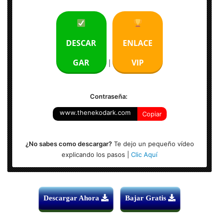
Peso: 4.10 GB
Idioma: Multilenguaje (Español)
DESCAR
ENLACE
Arquitectura: 64 Bits
GAR
VIP
|
Sistema Operativo: Windows 7,8,8.1,10
Contraseña:
www.thenekodark.com
Copiar
¿No sabes como descargar?
Te dejo un pequeño vídeo
explicando los pasos |
Clic Aquí
Descargar Ahora
Bajar Gratis