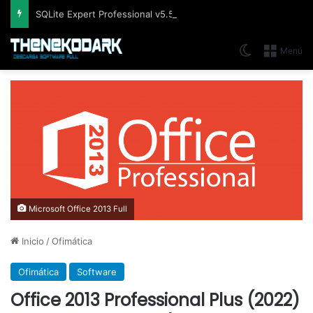
SQLite Expert Professional v5.5.42.658, Administra bases de datos de la manera más fácil y rápida
Switch skin
Menú
Microsoft Office 2013 Full
Inicio
/
Ofimática
Ofimática
Software
Office 2013 Professional Plus (2022)