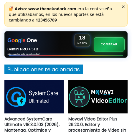
×
Aviso:
www.thenekodark.com
era la contraseña
que utilizabamos, en los nuevos aportes se está
cambiando a
123456789
18
G
o
o
g
l
e
One
MESES
COMPRAR
Gemini PRO + 5TB
¡Aprovecha esta oportunidad!
Publicaciones relacionadas
Advanced SystemCare
Movavi Video Editor Plus
Ultimate v18.3.0.103 (2026),
26.20.0, Editor y
Mantenga, Optimice y
procesamiento de Video sin