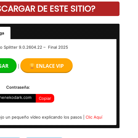
ARGAR DE ESTE SITIO?
ga
.2604.22 – Final
 Splitter 9.0.2604.22 – Final 2025
GAR
ENLACE VIP
|
,8.1,10 (x32 y x64 Bits)
Contraseña:
henekodark.com
Copiar
jo un pequeño vídeo explicando los pasos |
Clic Aquí