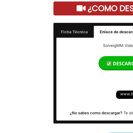
¿COMO DESC
Ficha Técnica
Enlace de descar
Nombre: SolveigMM Video Splitter 9.0
SolveigMM Video
Peso: 32.7 MB
DESCAR
Idioma: Español (Multilenguaje)
Sistema Operativo: Windows XP,Vista,7,8
www.t
¿No sabes como descargar?
Te de