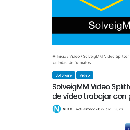
Inicio
/
Vídeo
/
SolveigMM Video Splitter 
variedad de formatos
Software
Vídeo
SolveigMM Video Splitte
de vídeo trabajar con
NEKO
Actualizado el: 27 abril, 2026