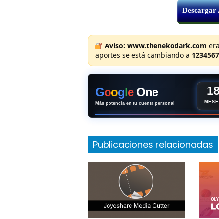
Descargar
Aviso:
www.thenekodark.com
era
aportes se está cambiando a
1234567
1
G
o
o
g
l
e
One
MESE
Más potencia en tu cuenta personal.
Publicaciones relacionadas