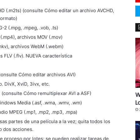
D (.m2ts) (consulte Cómo editar un archivo AVCHD,
formato)
2 (.mpg, .mpeg, .vob, .ts)
(.mp4), archivos MOV (.mov)
mkv), archivos WebM (.webm)
 FLV (.flv). NUEVA característica
consulte Cómo editar archivos AVI)
 DivX, XviD, 3ivx, etc.
 (consulte Cómo remultiplexar AVI a ASF)
W
L
indows Media (.asf, .wma, .wmv, .wm)
udio MPEG (.mp1, .mp2, .mp3, .mpa)
sas partes de una película a la vez; quita todos los
o dos acciones.
de proceso por lotes: se pueden realizar tareas de