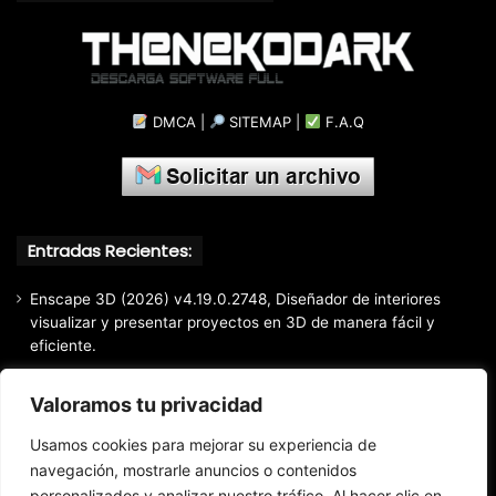
DMCA
|
SITEMAP
|
F.A.Q
Entradas Recientes:
Enscape 3D (2026) v4.19.0.2748, Diseñador de interiores
visualizar y presentar proyectos en 3D de manera fácil y
eficiente.
Markdown Monster (2026) Full Español [Mega]
Valoramos tu privacidad
EaseUS Partition Master Professional All Edition (2026)
v20.5.0 Build 202608010610, Crear y modificar particiones
Usamos cookies para mejorar su experiencia de
fácil y rápido
navegación, mostrarle anuncios o contenidos
EaseUS Todo Backup Home 2025 v16.3.1, Respaldo y
personalizados y analizar nuestro tráfico. Al hacer clic en