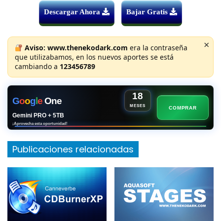
Descargar Ahora
Bajar Gratis
×
Aviso:
www.thenekodark.com
era la contraseña
que utilizabamos, en los nuevos aportes se está
cambiando a
123456789
18
G
o
o
g
l
e
One
MESES
COMPRAR
Gemini PRO + 5TB
¡Aprovecha esta oportunidad!
Publicaciones relacionadas