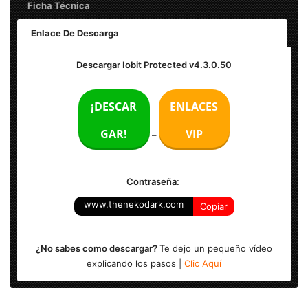
Ficha Técnica
Enlace De Descarga
Nombre
: Iobit Protected
Descargar Iobit Protected v4.3.0.50
Edición
: v4.3.0.50
Formato
: RAR
Idioma
: Español (Multilengüaje)
¡DESCAR
ENLACES
Tamaño
: 3 MB
GAR!
VIP
–
Contraseña:
www.thenekodark.com
Copiar
¿No sabes como descargar?
Te dejo un pequeño vídeo
explicando los pasos |
Clic Aquí