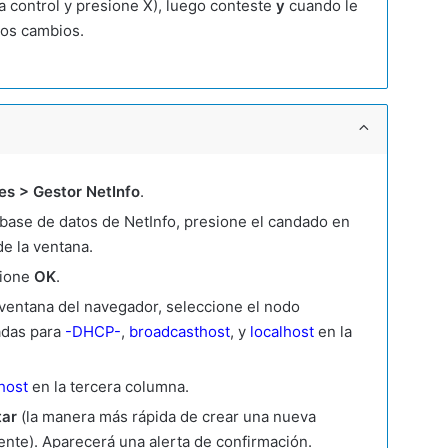
 control y presione X), luego conteste
y
cuando le
los cambios.
es > Gestor NetInfo
.
a base de datos de NetInfo, presione el candado en
de la ventana.
sione
OK
.
ventana del navegador, seleccione el nodo
adas para
-DHCP-
,
broadcasthost
, y
localhost
en la
host
en la tercera columna.
tar
(la manera más rápida de crear una nueva
ente). Aparecerá una alerta de confirmación.