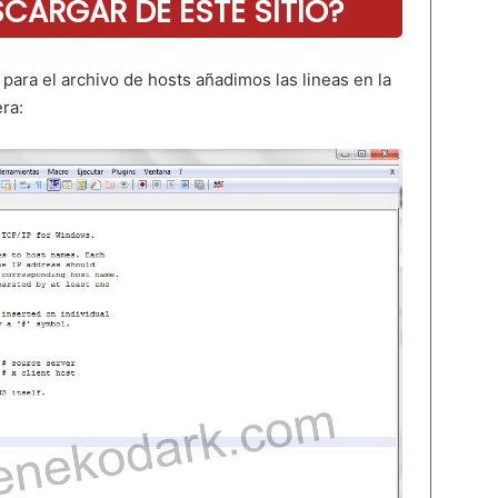
ARGAR DE ESTE SITIO?
 para el archivo de hosts añadimos las lineas en la
ra: