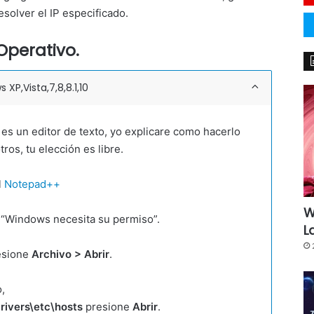
solver el IP especificado.
Operativo.
P,Vista,7,8,8.1,10
es un editor de texto, yo explicare como hacerlo
os, tu elección es libre.
l
Notepad++
W
 “Windows necesita su permiso”.
L
esione
Archivo > Abrir
.
,
ivers\etc\hosts
presione
Abrir
.