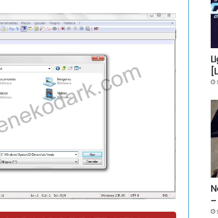
L
[
N
–