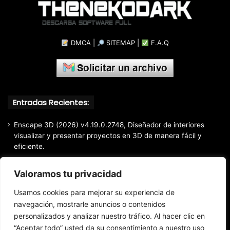
DMCA
|
SITEMAP
|
F.A.Q
Entradas Recientes:
Enscape 3D (2026) v4.19.0.2748, Diseñador de interiores
visualizar y presentar proyectos en 3D de manera fácil y
eficiente.
Markdown Monster (2026) Full Español [Mega]
Valoramos tu privacidad
EaseUS Partition Master Professional All Edition (2026)
v20.5.0 Build 202608010610, Crear y modificar particiones
Usamos cookies para mejorar su experiencia de
fácil y rápido
navegación, mostrarle anuncios o contenidos
personalizados y analizar nuestro tráfico. Al hacer clic en
EaseUS Todo Backup Home 2025 v16.3.1, Respaldo y
recuperación de archivos confiable
“Aceptar todo” usted da su consentimiento a nuestro uso