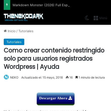
Markdown Monster (2026) Full Español [Mega]
Switch skin
Menú
Inicio
/
Tutoriales
Tutoriales
Como crear contenido restringido
solo para usuarios registrados
Wordpress | Ayuda
NEKO
Actualizado el: 15 mayo, 2018
16
1 minuto de lectura
Descargar Ahora