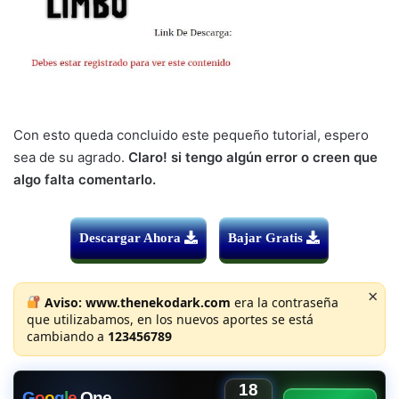
Con esto queda concluido este pequeño tutorial, espero
sea de su agrado.
Claro! si tengo algún error o creen que
algo falta comentarlo.
Descargar Ahora
Bajar Gratis
×
Aviso:
www.thenekodark.com
era la contraseña
que utilizabamos, en los nuevos aportes se está
cambiando a
123456789
18
G
o
o
g
l
e
One