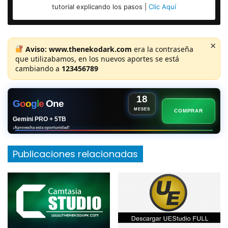
tutorial explicando los pasos |
Clic Aquí
×
Aviso:
www.thenekodark.com
era la contraseña
que utilizabamos, en los nuevos aportes se está
cambiando a
123456789
18
G
o
o
g
l
e
One
MESES
COMPRAR
Gemini PRO + 5TB
¡Aprovecha esta oportunidad!
Publicaciones relacionadas