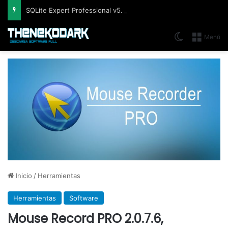
SQLite Expert Professional v5.5.42.658, Administra bases de datos de la manera más fácil y rápida
Switch skin
Menú
Inicio
/
Herramientas
Herramientas
Software
Mouse Record PRO 2.0.7.6,