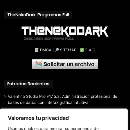
TheNekoDark: Programas Full
DMCA
|
SITEMAP
|
F.A.Q
Entradas Recientes:
Valentina Studio Pro v17.5.3, Administración profesional de
bases de datos con intefaz gráfica intuitiva
SQLite Expert Professional v5.5.42.658, Administra bases de
Valoramos tu privacidad
datos de la manera más fácil y rápida
Mozilla Firefox (2026) v153.0.3, Navegador web libre y de
Usamos cookies para mejorar su experiencia de