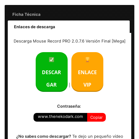
Ficha Técnica
Enlaces de descarga
Nombre: Mouse Record PRO 2.0.7.6 – Versión Final [Mega]
Descarga Mouse Record PRO 2.0.7.6 Versión Final [Mega]
Peso: 2.2 MB
Idioma: Ingles
DESCAR
ENLACE
Sistema Operativo: Windows XP,Vista,7,8,8.1,10 (x32 y x64
GAR
VIP
|
Bits)
Contraseña:
www.thenekodark.com
Copiar
¿No sabes como descargar?
Te dejo un pequeño vídeo