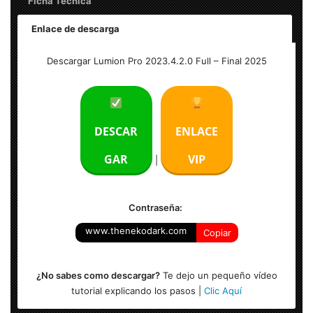
Ficha Técnica
Enlace de descarga
Nombre: Lumion Pro 2023.4.2.0 – Final
Descargar Lumion Pro 2023.4.2.0 Full – Final 2025
Idioma: Multilenguaje (Español)
Peso: 21 GB
DESCAR
ENLACE
Activación: Incl.
GAR
VIP
|
Sistema Operativo: Windows (64 bits)
Contraseña:
Nota: Se mantiene la versión Lumion PRO v12.5 en el
paste de descarga.
www.thenekodark.com
Copiar
¿No sabes como descargar?
Te dejo un pequeño vídeo
tutorial explicando los pasos |
Clic Aquí