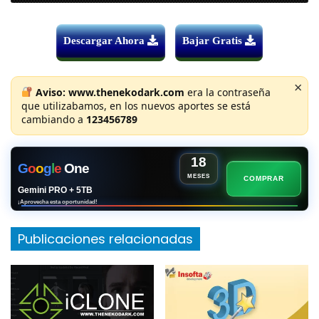
Descargar Ahora
Bajar Gratis
×
Aviso:
www.thenekodark.com
era la contraseña
que utilizabamos, en los nuevos aportes se está
cambiando a
123456789
18
G
o
o
g
l
e
One
MESES
COMPRAR
Gemini PRO + 5TB
¡Aprovecha esta oportunidad!
Publicaciones relacionadas