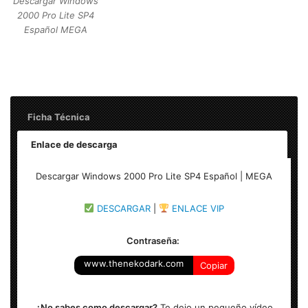
Descargar Windows
2000 Pro Lite SP4
Español MEGA
Ficha Técnica
Enlace de descarga
Nombre: Descargar Windows 2000 Pro Lite SP4 Español |
Descargar Windows 2000 Pro Lite SP4 Español | MEGA
MEGA
DESCARGAR
|
ENLACE VIP
Idioma: Español
Contraseña:
Tamaño: 113 MB
www.thenekodark.com
Copiar
Service Pack 4
¿No sabes como descargar?
Te dejo un pequeño vídeo