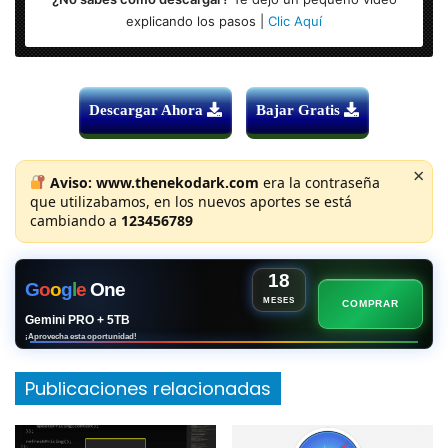
Formato: RAR/ISO
explicando los pasos |
Clic Aquí
Descargar Ahora
Bajar Gratis
×
Aviso:
www.thenekodark.com
era la contraseña
que utilizabamos, en los nuevos aportes se está
cambiando a
123456789
18
G
o
o
g
l
e
One
MESES
COMPRAR
Gemini PRO + 5TB
¡Aprovecha esta oportunidad!
Publicaciones relacionadas