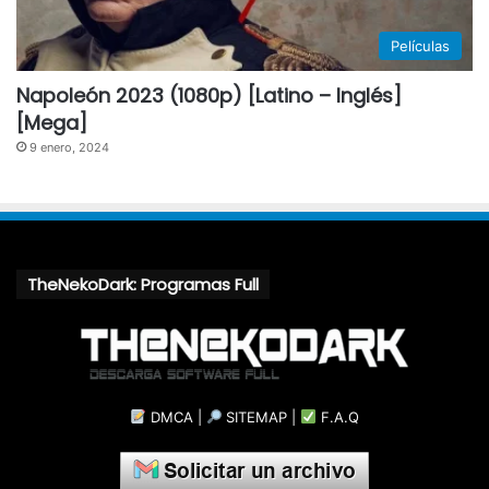
Películas
Napoleón 2023 (1080p) [Latino – Inglés]
[Mega]
9 enero, 2024
TheNekoDark: Programas Full
DMCA
|
SITEMAP
|
F.A.Q