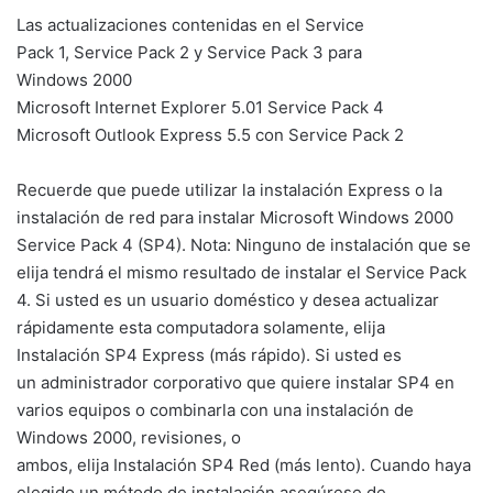
Las
actualizaciones
contenidas
en el Service
Pack
1
,
Service Pack
2
y
Service Pack
3 para
Windows
2000
Microsoft
Internet Explorer
5.01 Service
Pack 4
Microsoft
Outlook Express
5.5
con Service
Pack 2
Recuerde que puede utilizar
la instalación
Express o
la
instalación
de red
para instalar
Microsoft
Windows 2000
Service
Pack 4
(SP4
).
Nota
: Ninguno de
instalación que se
elija
tendrá el mismo
resultado de instalar
el Service Pack
4
.
Si
usted es un
usuario doméstico
y desea
actualizar
rápidamente
esta computadora
solamente,
elija
Instalación
SP4
Express (
más rápido).
Si
usted es
un
administrador corporativo
que quiere
instalar
SP4
en
varios equipos
o combinarla con
una instalación de
Windows
2000
,
revisiones,
o
ambos,
elija
Instalación
SP4
Red
(más lento
).
Cuando haya
elegido
un método de instalación
asegúrese de