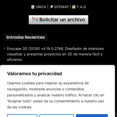
DMCA
|
SITEMAP
|
F.A.Q
Entradas Recientes:
Enscape 3D (2026) v4.19.0.2748, Diseñador de interiores
visualizar y presentar proyectos en 3D de manera fácil y
eficiente.
Markdown Monster (2026) Full Español [Mega]
Valoramos tu privacidad
EaseUS Partition Master Professional All Edition (2026)
v20.5.0 Build 202608010610, Crear y modificar particiones
Usamos cookies para mejorar su experiencia de
fácil y rápido
navegación, mostrarle anuncios o contenidos
personalizados y analizar nuestro tráfico. Al hacer clic en
EaseUS Todo Backup Home 2025 v16.3.1, Respaldo y
recuperación de archivos confiable
“Aceptar todo” usted da su consentimiento a nuestro uso
de las cookies.