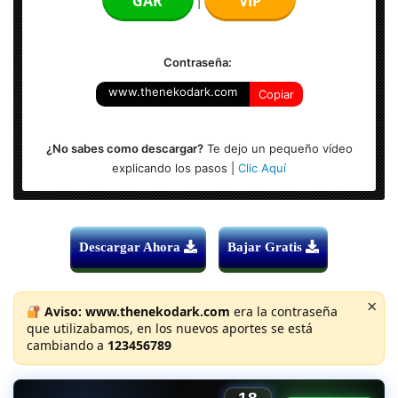
GAR
VIP
|
Subtitulo: Si (Español)
Contraseña:
www.thenekodark.com
Copiar
¿No sabes como descargar?
Te dejo un pequeño vídeo
explicando los pasos |
Clic Aquí
Descargar Ahora
Bajar Gratis
×
Aviso:
www.thenekodark.com
era la contraseña
que utilizabamos, en los nuevos aportes se está
cambiando a
123456789