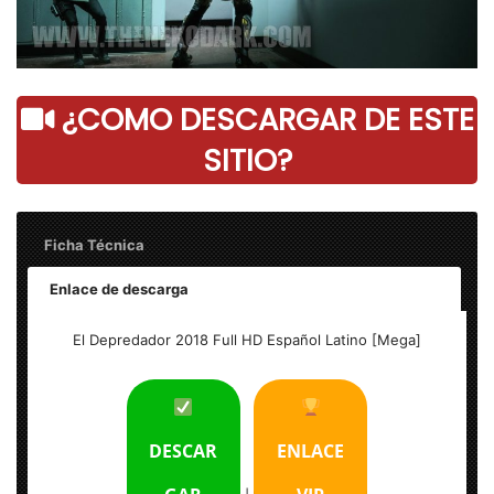
¿COMO DESCARGAR DE ESTE
SITIO?
Ficha Técnica
Enlace de descarga
Título: El Depredador 2018 Full HD Español Latino [Mega]
El Depredador 2018 Full HD Español Latino [Mega]
Tamaño del Archivo: 1.60 GB
Calidad: HD 1080p Excelente
DESCAR
ENLACE
Audio: Español Latino