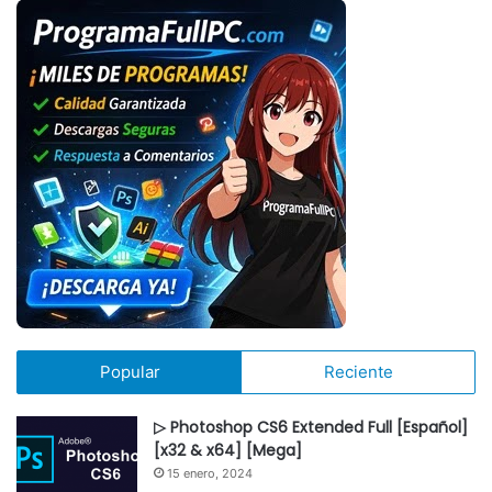
Popular
Reciente
▷ Photoshop CS6 Extended Full [Español]
[x32 & x64] [Mega]
15 enero, 2024