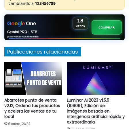
cambiando a
123456789
¿No sabes como descarga?
Te dejo un pequeño vídeo
explicando los pasos |
Clic Aquí
18
G
o
o
g
l
e
One
MESES
COMPRAR
Gemini PRO + 5TB
¡Aprovecha esta oportunidad!
Publicaciones relacionadas
Abarrotes punto de venta
Luminar AI 2023 v1.5.5
v2.12, Ordena tus productos
(10909), Edición de
y acelera las ventas de tu
imágenes basada en
local
inteligencia artificial rápida y
extraordinaria
6 enero, 2024