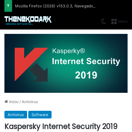
Mozilla Firefox (2026) v153.0.3, Navegador web libre y de código abierto​ desarrollado por la Corporación Mozilla
Switch skin
Menú
Inicio
/
Antivirus
Antivirus
Software
Kaspersky Internet Security 2019