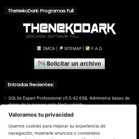
TheNekoDark: Programas Full
DMCA
|
SITEMAP
|
F.A.Q
Entradas Recientes:
SQLite Expert Professional v5.5.42.658, Administra bases de
datos de la manera más fácil y rápida
Valoramos tu privacidad
Mozilla Firefox (2026) v153.0.3, Navegador web libre y de
código abierto​ desarrollado por la Corporación Mozilla
Usamos cookies para mejorar su experiencia de
Total Audio Converter v6.1.0.305, Solución para convertir o
navegación, mostrarle anuncios o contenidos
modificar todos los formatos de audio existentes