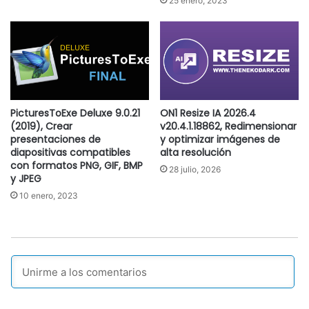
25 enero, 2023
PicturesToExe Deluxe 9.0.21
ON1 Resize IA 2026.4
(2019), Crear
v20.4.1.18862, Redimensionar
presentaciones de
y optimizar imágenes de
diapositivas compatibles
alta resolución
con formatos PNG, GIF, BMP
28 julio, 2026
y JPEG
10 enero, 2023