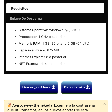
Requisitos
Enlace De Descarga
Kaspersky Total Security 2019 – Final
Sistema Operativo:
Windows 7/8/8.1/10
Procesador:
1 GHz o superior
Peso: 32-64 Bits (x86 x64): 150 MB
Memoria RAM:
1 GB (32 bits) o 2 GB (64 bits)
Sistema Operativo:
Windows 7/8/8.1/10
Espacio en Disco:
875 MB
Internet Explorer 8 o posterior
Idioma: Multi-Lenguaje (Español)
NET Framework 4 o posterior
Activación: Activador Incluido
Kaspersky Internet Security 2019 v19.0.0.1088- Final
DESCARGAR
|
ENLACE VIP
Descargar Ahora
Bajar Gratis
Contraseña:
×
Aviso:
www.thenekodark.com
era la contraseña
www.thenekodark.com
Copiar
que utilizabamos, en los nuevos aportes se está