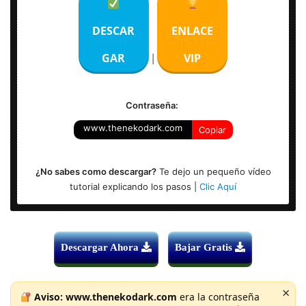
Subtítulos: Español, Inglés
Duración: 117 Min.
DESCAR
ENLACE
Tamaño del Archivo: 2.14 GB
GAR
VIP
|
Contraseña:
www.thenekodark.com
Copiar
¿No sabes como descargar?
Te dejo un pequeño vídeo
tutorial explicando los pasos |
Clic Aquí
Descargar Ahora
Bajar Gratis
×
Aviso:
www.thenekodark.com
era la contraseña