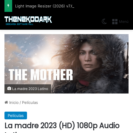
Light Image Resizer (2026) v7.6.5.176, Software que permite cambiar el tamaño de imágenes muy fácil y rápidamente
Switch skin
Menú
La madre 2023 Latino
Inicio
/
Películas
Películas
La madre 2023 (HD) 1080p Audio