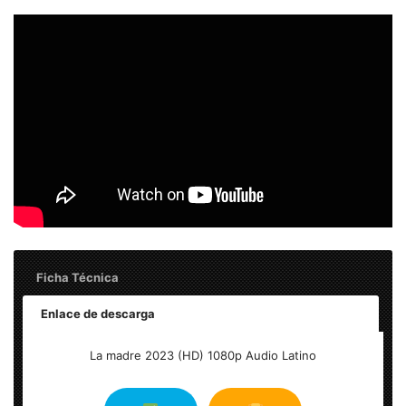
Ficha Técnica
Enlace de descarga
Titulo Original: The Mother
La madre 2023 (HD) 1080p Audio Latino
Resolución: 1920×1080 (HD 1080p) WEB-DL
Formato: MKV
Audio #1: Latino AC3 5.1 | Audio #2: Inglés AC3 5.1