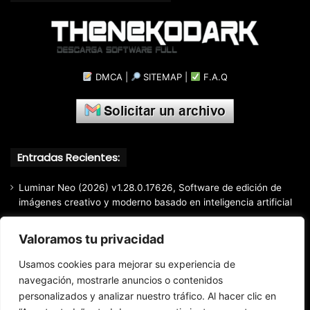
DMCA
|
SITEMAP
|
F.A.Q
Entradas Recientes:
Luminar Neo (2026) v1.28.0.17626, Software de edición de
imágenes creativo y moderno basado en inteligencia artificial
Light Image Resizer (2026) v7.6.5.176, Software que permite
Valoramos tu privacidad
cambiar el tamaño de imágenes muy fácil y rápidamente
Google Chrome (2026) v151.0.7922.109 Estable [Instalador
Usamos cookies para mejorar su experiencia de
Offline]
navegación, mostrarle anuncios o contenidos
EdrawMax (2026) v15.2.9.1577, Herramienta profesional de
personalizados y analizar nuestro tráfico. Al hacer clic en
diagramación todo en uno