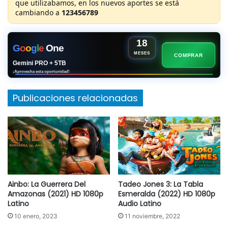
que utilizabamos, en los nuevos aportes se está
cambiando a
123456789
18
G
o
o
g
l
e
One
MESES
COMPRAR
Gemini PRO + 5TB
¡Aprovecha esta oportunidad!
Publicaciones relacionadas
Ainbo: La Guerrera Del
Tadeo Jones 3: La Tabla
Amazonas (2021) HD 1080p
Esmeralda (2022) HD 1080p
Latino
Audio Latino
10 enero, 2023
11 noviembre, 2022