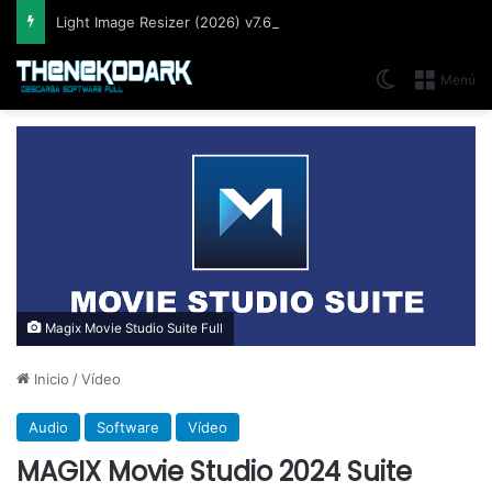
Light Image Resizer (2026) v7.6.5.176, Software que permite cambiar el tamaño de imágenes muy fácil y rápidamente
Switch skin
Menú
Magix Movie Studio Suite Full
Inicio
/
Vídeo
Audio
Software
Vídeo
MAGIX Movie Studio 2024 Suite