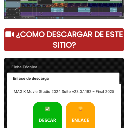
¿COMO DESCARGAR DE ESTE
SITIO?
Ficha Técnica
Enlace de descarga
Nombre: MAGIX Movie Studio 2024 Suite v23.0.1.192 Full
MAGIX Movie Studio 2024 Suite v23.0.1.192 – Final 2025
Tamaño: 1.20 GB
Idioma: Multilenguaje (Español)
DESCAR
ENLACE
Activador: Incluido