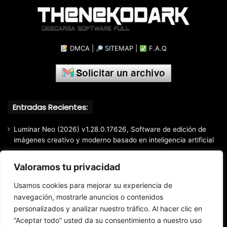
DMCA
|
SITEMAP
|
F.A.Q
Entradas Recientes:
Luminar Neo (2026) v1.28.0.17626, Software de edición de
imágenes creativo y moderno basado en inteligencia artificial
Light Image Resizer (2026) v7.6.5.176, Software que permite
Valoramos tu privacidad
cambiar el tamaño de imágenes muy fácil y rápidamente
Google Chrome (2026) v151.0.7922.109 Estable [Instalador
Usamos cookies para mejorar su experiencia de
Offline]
navegación, mostrarle anuncios o contenidos
personalizados y analizar nuestro tráfico. Al hacer clic en
EdrawMax (2026) v15.2.9.1577, Herramienta profesional de
diagramación todo en uno
“Aceptar todo” usted da su consentimiento a nuestro uso