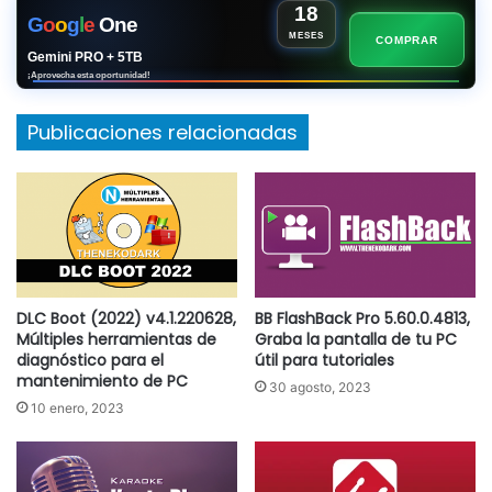
18
G
o
o
g
l
e
One
MESES
COMPRAR
Gemini PRO + 5TB
¡Aprovecha esta oportunidad!
Publicaciones relacionadas
DLC Boot (2022) v4.1.220628,
BB FlashBack Pro 5.60.0.4813,
Múltiples herramientas de
Graba la pantalla de tu PC
diagnóstico para el
útil para tutoriales
mantenimiento de PC
30 agosto, 2023
10 enero, 2023