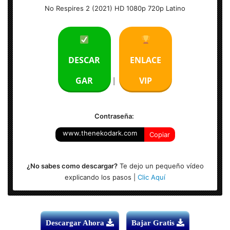
No Respires 2 (2021) HD 1080p 720p Latino
No Respires 2 (2021) HD 1080p 720p Latino
Tamaño:
1080p
2.13 GB |
720p
906 MB
Formato: MKV
DESCAR
ENLACE
Audio Principal: Español Latino AAC 2.0
GAR
VIP
|
Resolución: 1920 x 804
Contraseña:
www.thenekodark.com
Copiar
¿No sabes como descargar?
Te dejo un pequeño vídeo
explicando los pasos |
Clic Aquí
Descargar Ahora
Bajar Gratis