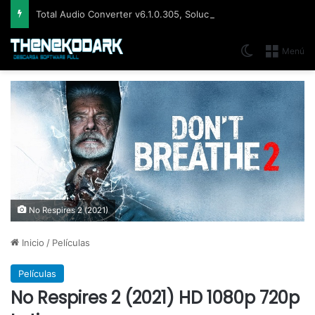
Total Audio Converter v6.1.0.305, Solución para convertir o modificar todos los formatos de audio existentes
Switch skin
Menú
No Respires 2 (2021)
Inicio
/
Películas
Películas
No Respires 2 (2021) HD 1080p 720p