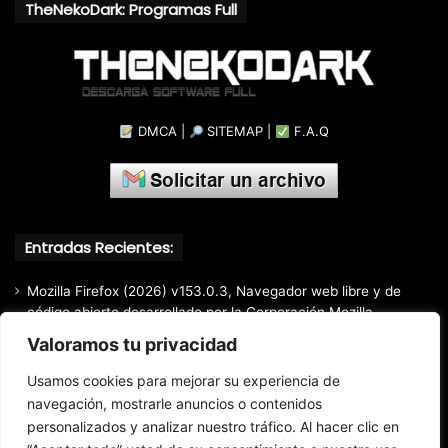
TheNekoDark: Programas Full
DMCA
|
SITEMAP
|
F.A.Q
Entradas Recientes:
Mozilla Firefox (2026) v153.0.3, Navegador web libre y de
código abierto​ desarrollado por la Corporación Mozilla
Valoramos tu privacidad
Total Audio Converter v6.1.0.305, Solución para convertir o
modificar todos los formatos de audio existentes
Usamos cookies para mejorar su experiencia de
Markdown Monster (2026) Full Español [Mega]
navegación, mostrarle anuncios o contenidos
personalizados y analizar nuestro tráfico. Al hacer clic en
Advanced Renamer Commercial (2026) 4.24, Extracción de
información de archivos multimedia fácil y rápido.