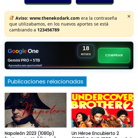
×
Aviso:
www.thenekodark.com
era la contraseña
que utilizabamos, en los nuevos aportes se está
cambiando a
123456789
18
G
o
o
g
l
e
One
MESES
COMPRAR
Gemini PRO + 5TB
¡Aprovecha esta oportunidad!
Publicaciones relacionadas
Napoleón 2023 (1080p)
Un Héroe Encubierto 2