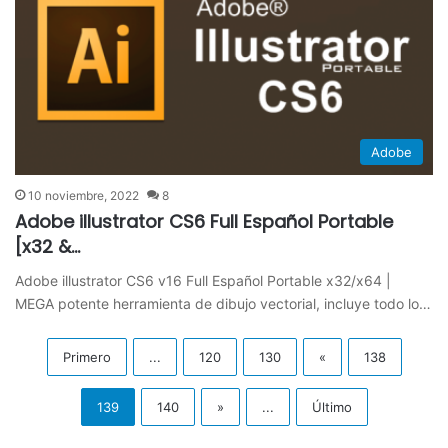
Adobe
10 noviembre, 2022
8
Adobe illustrator CS6 Full Español Portable
[x32 &…
Adobe illustrator CS6 v16 Full Español Portable x32/x64 |
MEGA potente herramienta de dibujo vectorial, incluye todo lo…
Primero
...
120
130
«
138
139
140
»
...
Último