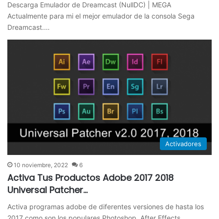
Descarga Emulador de Dreamcast (NullDC) | MEGA​
Actualmente para mi el mejor emulador de la consola Sega
Dreamcast.…
Activadores
10 noviembre, 2022
6
Activa Tus Productos Adobe 2017 2018
Universal Patcher…
Activa programas adobe de diferentes versiones de hasta los
2017 como son los populares Photoshop, After Effects,