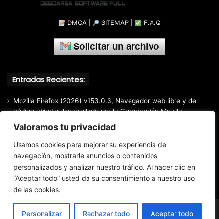
DMCA
|
SITEMAP
|
F.A.Q
Entradas Recientes:
Mozilla Firefox (2026) v153.0.3, Navegador web libre y de
código abierto​ desarrollado por la Corporación Mozilla
Valoramos tu privacidad
Total Audio Converter v6.1.0.305, Solución para convertir o
modificar todos los formatos de audio existentes
Usamos cookies para mejorar su experiencia de
Markdown Monster (2026) Full Español [Mega]
navegación, mostrarle anuncios o contenidos
personalizados y analizar nuestro tráfico. Al hacer clic en
Advanced Renamer Commercial (2026) 4.24, Extracción de
información de archivos multimedia fácil y rápido.
“Aceptar todo” usted da su consentimiento a nuestro uso
de las cookies.
Personalizar
Rechazar todo
Aceptar todo
© Copyright 2016 - 2026 Todos los derechos reservados.