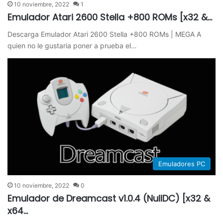
10 noviembre, 2022
1
Emulador Atari 2600 Stella +800 ROMs [x32 &…
Descarga Emulador Atari 2600 Stella +800 ROMs | MEGA​ A
quien no le gustaria poner a prueba el…
Emuladores PC
10 noviembre, 2022
0
Emulador de Dreamcast v1.0.4 (NullDC) [x32 &
x64…