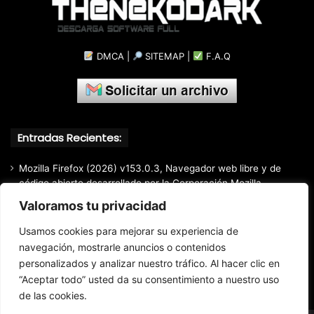
DMCA
|
SITEMAP
|
F.A.Q
Entradas Recientes:
Mozilla Firefox (2026) v153.0.3, Navegador web libre y de
código abierto​ desarrollado por la Corporación Mozilla
Valoramos tu privacidad
Total Audio Converter v6.1.0.305, Solución para convertir o
modificar todos los formatos de audio existentes
Usamos cookies para mejorar su experiencia de
Markdown Monster (2026) Full Español [Mega]
navegación, mostrarle anuncios o contenidos
Advanced Renamer Commercial (2026) 4.24, Extracción de
personalizados y analizar nuestro tráfico. Al hacer clic en
información de archivos multimedia fácil y rápido.
“Aceptar todo” usted da su consentimiento a nuestro uso
de las cookies.