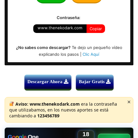
Formato: MKV – 1920×800
Contraseña:
www.thenekodark.com
Copiar
¿No sabes como descargar?
Te dejo un pequeño vídeo
explicando los pasos |
Clic Aquí
Descargar Ahora
Bajar Gratis
×
Aviso:
www.thenekodark.com
era la contraseña
que utilizabamos, en los nuevos aportes se está
cambiando a
123456789
18
G
o
o
g
l
e
One