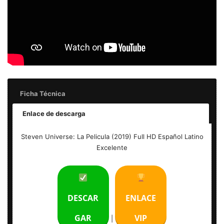
Ficha Técnica
Enlace de descarga
Título: Steven Universe: La Pelicula (2019) Full HD
Steven Universe: La Pelicula (2019) Full HD Español Latino
Español Latino Excelente
Excelente
Tamaño del archivo: 2.72 GB
Calidad: HD 1080p Excelente
DESCAR
ENLACE
Audio: Español Latino
GAR
VIP
|