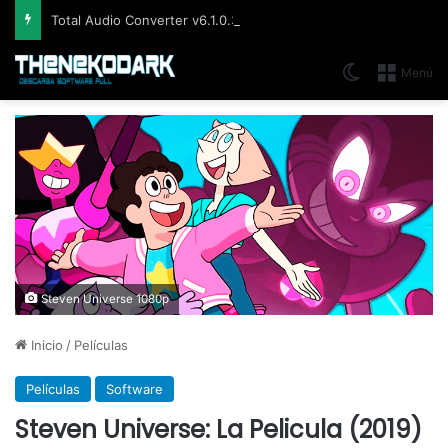
Total Audio Converter v6.1.0.305, Solución para convertir o modificar todos los formatos de audio existentes
Switch skin
Menú
Steven Universe 1080p
Inicio
/
Películas
Películas
Software
Steven Universe: La Pelicula (2019)