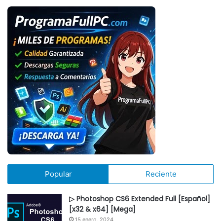
Popular
Reciente
▷ Photoshop CS6 Extended Full [Español]
[x32 & x64] [Mega]
15 enero, 2024