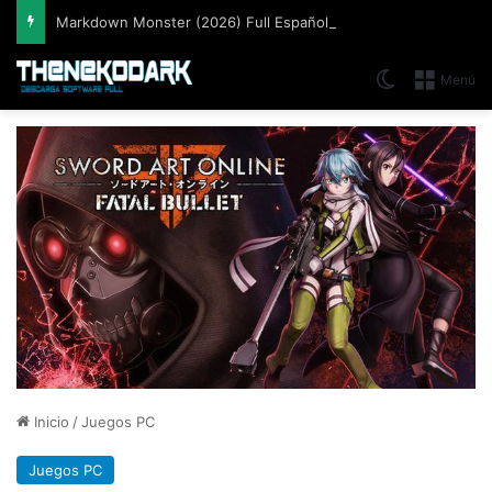
Markdown Monster (2026) Full Español [Mega]
Switch skin
Menú
Inicio
/
Juegos PC
Juegos PC