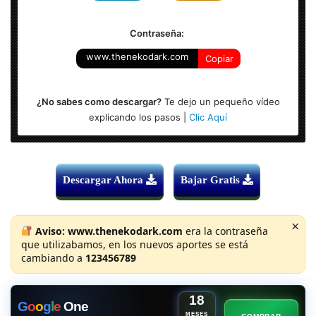
Contraseña:
www.thenekodark.com
Copiar
¿No sabes como descargar?
Te dejo un pequeño vídeo
explicando los pasos |
Clic Aquí
Descargar Ahora
Bajar Gratis
×
Aviso:
www.thenekodark.com
era la contraseña
que utilizabamos, en los nuevos aportes se está
cambiando a
123456789
18
G
o
o
g
l
e
One
MESES