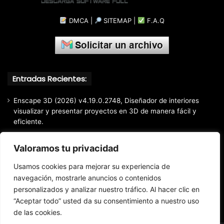
DMCA
|
SITEMAP
|
F.A.Q
Entradas Recientes:
Enscape 3D (2026) v4.19.0.2748, Diseñador de interiores
visualizar y presentar proyectos en 3D de manera fácil y
eficiente.
Markdown Monster (2026) Full Español [Mega]
Valoramos tu privacidad
EaseUS Partition Master Professional All Edition (2026)
v20.5.0 Build 202608010610, Crear y modificar particiones
Usamos cookies para mejorar su experiencia de
fácil y rápido
navegación, mostrarle anuncios o contenidos
EaseUS Todo Backup Home 2025 v16.3.1, Respaldo y
personalizados y analizar nuestro tráfico. Al hacer clic en
recuperación de archivos confiable
“Aceptar todo” usted da su consentimiento a nuestro uso
de las cookies.