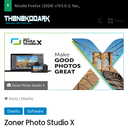
Mozilla Firefox (2026) v153.0.3, Navegador web libre y de código abierto​ desarrollado por la Corporación Mozilla
Switch skin
Menú
Zoner Photo Studio X
Inicio
/
Diseño
Diseño
Software
Zoner Photo Studio X