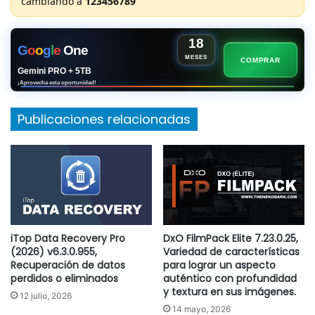
cambiando a
123456789
18
G
o
o
g
l
e
One
MESES
COMPRAR
Gemini PRO + 5TB
¡Aprovecha esta oportunidad!
Publicaciones relacionadas
iTop Data Recovery Pro
DxO FilmPack Elite 7.23.0.25,
(2026) v6.3.0.955,
Variedad de características
Recuperación de datos
para lograr un aspecto
perdidos o eliminados
auténtico con profundidad
y textura en sus imágenes.
12 julio, 2026
14 mayo, 2026