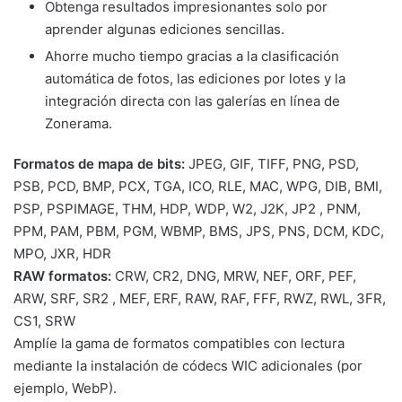
Obtenga resultados impresionantes solo por
aprender algunas ediciones sencillas.
Ahorre mucho tiempo gracias a la clasificación
automática de fotos, las ediciones por lotes y la
integración directa con las galerías en línea de
Zonerama.
Formatos de mapa de bits:
JPEG, GIF, TIFF, PNG, PSD,
PSB, PCD, BMP, PCX, TGA, ICO, RLE, MAC, WPG, DIB, BMI,
PSP, PSPIMAGE, THM, HDP, WDP, W2, J2K, JP2 , PNM,
PPM, PAM, PBM, PGM, WBMP, BMS, JPS, PNS, DCM, KDC,
MPO, JXR, HDR
RAW formatos:
CRW, CR2, DNG, MRW, NEF, ORF, PEF,
ARW, SRF, SR2 , MEF, ERF, RAW, RAF, FFF, RWZ, RWL, 3FR,
CS1, SRW
Amplíe la gama de formatos compatibles con lectura
mediante la instalación de códecs WIC adicionales (por
ejemplo, WebP).