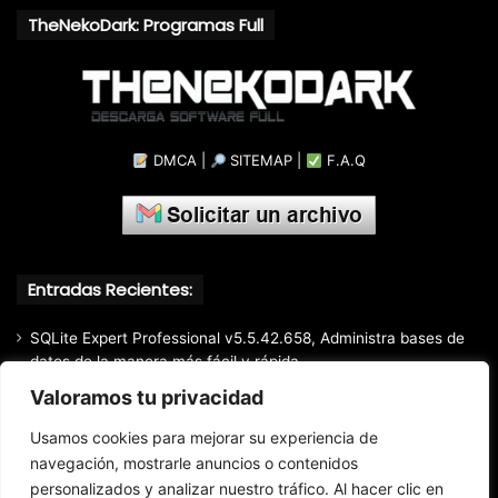
TheNekoDark: Programas Full
DMCA
|
SITEMAP
|
F.A.Q
Entradas Recientes:
SQLite Expert Professional v5.5.42.658, Administra bases de
datos de la manera más fácil y rápida
Valoramos tu privacidad
Mozilla Firefox (2026) v153.0.3, Navegador web libre y de
código abierto​ desarrollado por la Corporación Mozilla
Usamos cookies para mejorar su experiencia de
Total Audio Converter v6.1.0.305, Solución para convertir o
navegación, mostrarle anuncios o contenidos
modificar todos los formatos de audio existentes
personalizados y analizar nuestro tráfico. Al hacer clic en