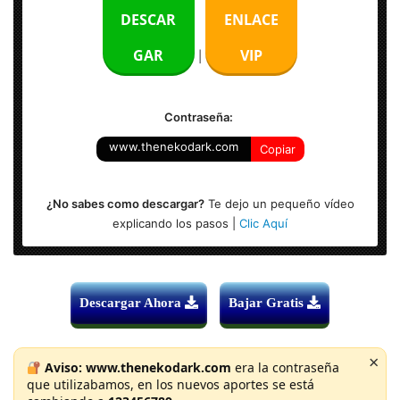
Idioma: Español (Multilenguaje)
DESCAR
ENLACE
Sistema Operativo: Windows 7,8,8.1,10 (x64 Bits)
GAR
VIP
|
Activador: Pre-Active.
Contraseña:
www.thenekodark.com
Copiar
¿No sabes como descargar?
Te dejo un pequeño vídeo
explicando los pasos |
Clic Aquí
Descargar Ahora
Bajar Gratis
×
Aviso:
www.thenekodark.com
era la contraseña
que utilizabamos, en los nuevos aportes se está