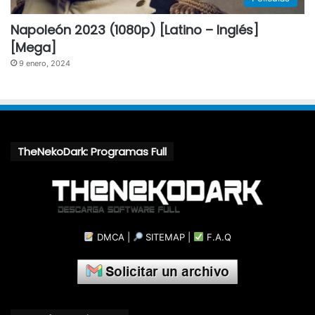
Napoleón 2023 (1080p) [Latino – Inglés]
[Mega]
9 enero, 2024
TheNekoDark: Programas Full
DMCA
|
SITEMAP
|
F.A.Q