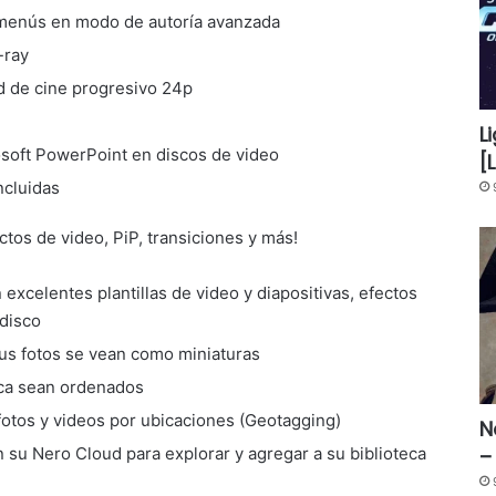
menús en modo de autoría avanzada
-ray
d de cine progresivo 24p
L
osoft PowerPoint en discos de video
[
ncluidas
ctos de video, PiP, transiciones y más!
excelentes plantillas de video y diapositivas, efectos
 disco
 tus fotos se vean como miniaturas
ica sean ordenados
fotos y videos por ubicaciones (Geotagging)
N
–
 su Nero Cloud para explorar y agregar a su biblioteca