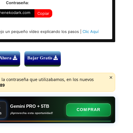
 Licencia
Contraseña:
henekodark.com
Copiar
s versiones)
jo un pequeño vídeo explicando los pasos |
Clic Aquí
 Ahora
Bajar Gratis
×
 la contraseña que utilizabamos, en los nuevos
89
8
Gemini PRO + 5TB
COMPRAR
¡Aprovecha esta oportunidad!
S