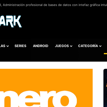
 v5.5.42.658, Administra bases de datos de la manera más fácil y rápida
LAS
SERIES
ANDROID
JUEGOS
CATEGORÍA
car