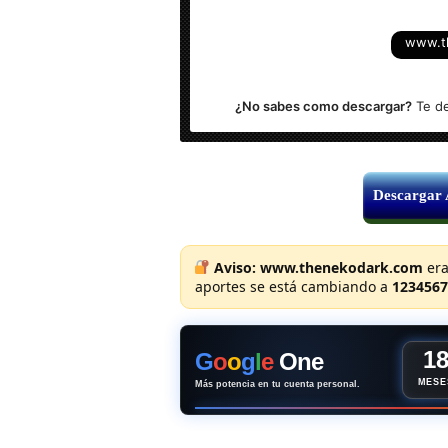
Activación: versión completa – Patch –
www.t
Sistema Operativo: Windows (Todas la
¿No sabes como descargar?
Te de
Descargar
Aviso:
www.thenekodark.com
era
aportes se está cambiando a
1234567
1
G
o
o
g
l
e
One
MESE
Más potencia en tu cuenta personal.