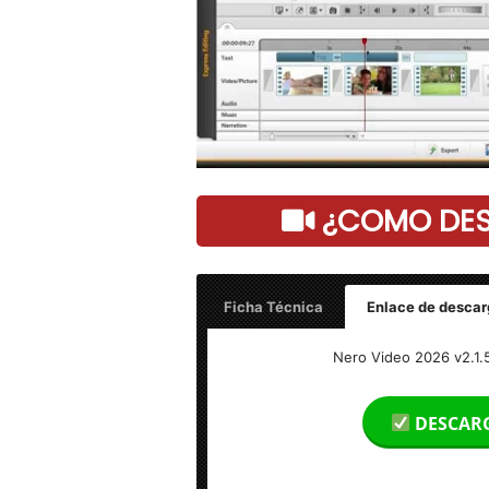
¿COMO DESC
Ficha Técnica
Enlace de descar
Nero Video 2026 v2.1.5.0 – Final
Nero Video 2026 v2.1.5
Idioma: Multilenguaje (Español)
DESCAR
Peso: 850 GB