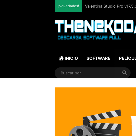
¡Novedades!
SQLite Expert Professional
INICIO
SOFTWARE
PELÍCU
Bus
por