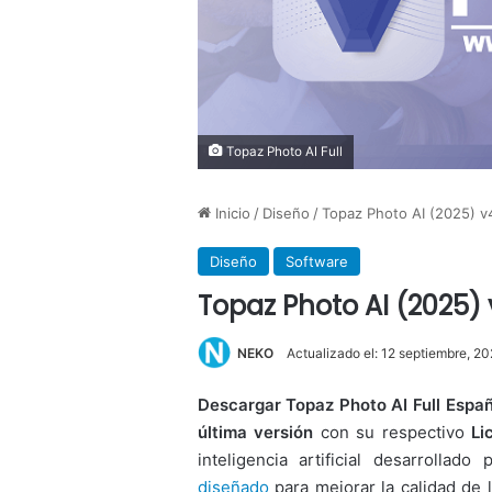
Topaz Photo AI Full
Inicio
/
Diseño
/
Topaz Photo AI (2025) v4
Diseño
Software
Topaz Photo AI (2025) 
NEKO
Actualizado el: 12 septiembre, 2
Descargar Topaz Photo AI Full Españ
última versión
con su respectivo
Li
inteligencia artificial desarrolla
diseñado
para mejorar la calidad de l