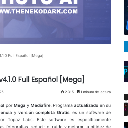
.1.0 Full Español [Mega]
v4.1.0 Full Español [Mega]
025
2.315
1 minuto de lectura
ol
por
Mega
y
Mediafire
. Programa
actualizado
en su
cencia
y
versión completa Gratis
. es un software de
do por Topaz Labs. Este software es específicamente
as fotografías, reducir el ruido y mejorar la nitidez de