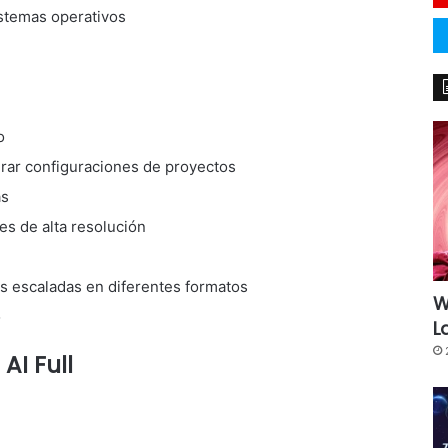
istemas operativos
o
rar configuraciones de proyectos
as
s de alta resolución
 escaladas en diferentes formatos
W
o
L
AI Full