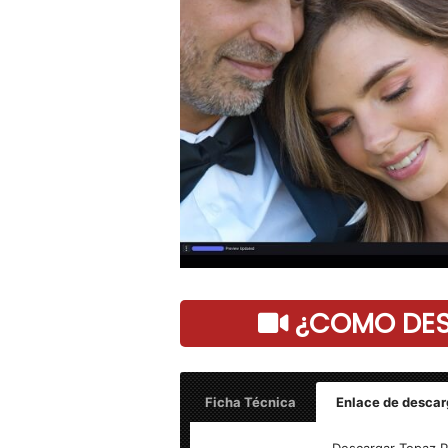
¿COMO DESC
Ficha Técnica
Enlace de descar
Topaz Photo AI (2025) v4.1.0 – 1 Link
Descargar Topaz Ph