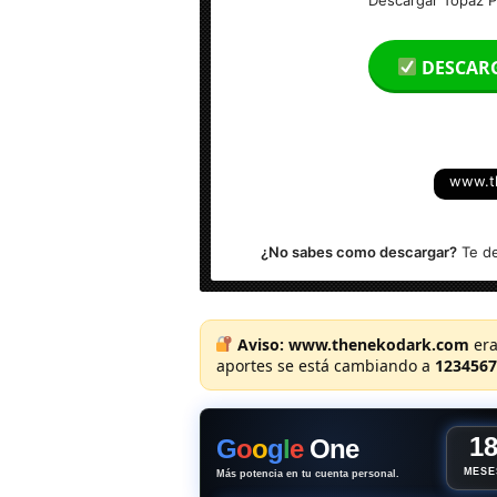
Peso: 700 MB
DESCAR
Idioma: Multilenguaje (Español)
Activador: Incl.
www.t
Sistema operativo: Windows (64-bits)
¿No sabes como descargar?
Te de
Aviso:
www.thenekodark.com
era
aportes se está cambiando a
1234567
1
G
o
o
g
l
e
One
MESE
Más potencia en tu cuenta personal.