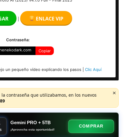
GAR
ENLACE VIP
|
Contraseña:
henekodark.com
Copiar
jo un pequeño vídeo explicando los pasos |
Clic Aquí
×
 la contraseña que utilizabamos, en los nuevos
89
8
Gemini PRO + 5TB
COMPRAR
¡Aprovecha esta oportunidad!
S