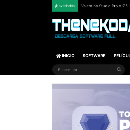
¡Novedades!
SQLite Expert Professional
INICIO
SOFTWARE
PELÍCU
Bus
por