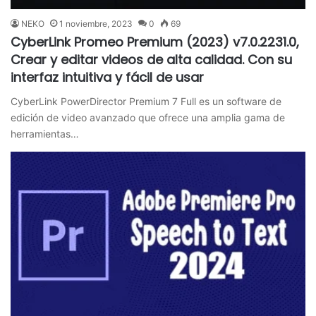
NEKO
1 noviembre, 2023
0
69
CyberLink Promeo Premium (2023) v7.0.2231.0,
Crear y editar videos de alta calidad. Con su
interfaz intuitiva y fácil de usar
CyberLink PowerDirector Premium 7 Full es un software de
edición de video avanzado que ofrece una amplia gama de
herramientas…