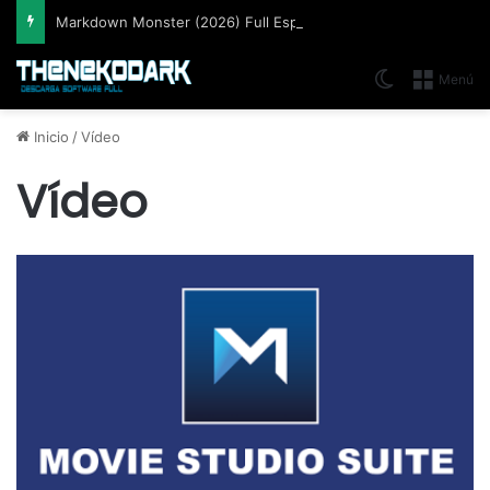
Markdown Monster (2026) Full Español [Mega]
Switch skin
Menú
Inicio
/
Vídeo
Vídeo