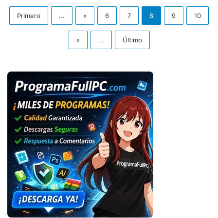
Primero
...
«
6
7
8
9
10
»
...
Último