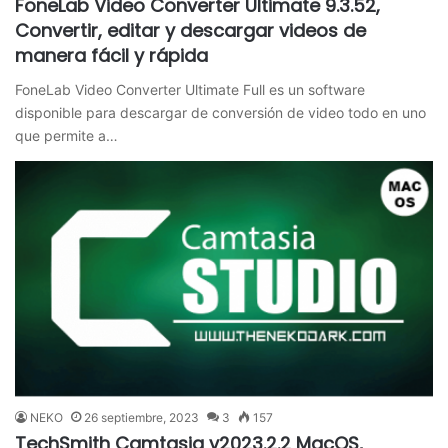
FoneLab Video Converter Ultimate 9.3.52,
Convertir, editar y descargar videos de
manera fácil y rápida
FoneLab Video Converter Ultimate Full es un software
disponible para descargar de conversión de video todo en uno
que permite a…
NEKO
26 septiembre, 2023
3
157
TechSmith Camtasia v2023.2.2 MacOS,